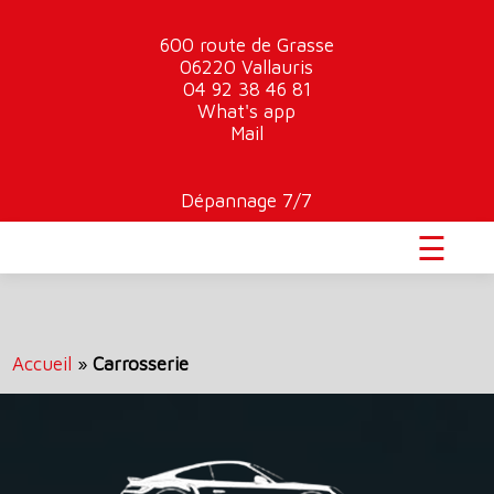
600 route de Grasse
06220 Vallauris
04 92 38 46 81
What's app
Mail
Dépannage 7/7
☰
Accueil
»
Carrosserie